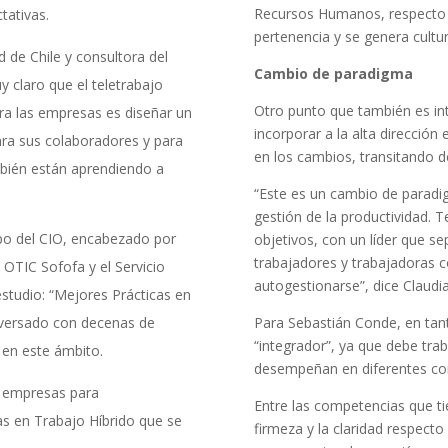
Recursos Humanos, respecto a
tativas.
pertenencia y se genera cultu
d de Chile y consultora del
Cambio de paradigma
y claro que el teletrabajo
Otro punto que también es in
ara las empresas es diseñar un
incorporar a la alta dirección
ara sus colaboradores y para
en los cambios, transitando d
mbién están aprendiendo a
“Este es un cambio de paradig
gestión de la productividad.
po del CIO, encabezado por
objetivos, con un líder que s
trabajadores y trabajadoras 
 OTIC Sofofa y el Servicio
autogestionarse”, dice Claudia
studio: “Mejores Prácticas en
onversado con decenas de
Para Sebastián Conde, en tant
“integrador”, ya que debe tra
 en este ámbito.
desempeñan en diferentes co
e empresas para
Entre las competencias que ti
s en Trabajo Híbrido que se
firmeza y la claridad respecto