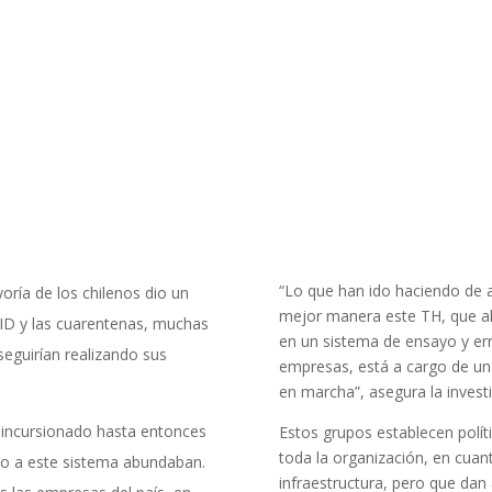
“Lo que han ido haciendo de 
ría de los chilenos dio un
mejor manera este TH, que al 
OVID y las cuarentenas, muchas
en un sistema de ensayo y err
eguirían realizando sus
empresas, está a cargo de un 
en marcha”, asegura la invest
 incursionado hasta entonces
Estos grupos establecen polít
toda la organización, en cuan
cto a este sistema abundaban.
infraestructura, pero que dan 