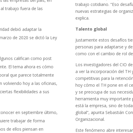
s las empresas del país, en
trabajo cotidiano. “Eso desafía
l trabajo fuera de las
nuevas estrategias de organiz
explica.
Talento global
ridad debió adaptar la
e marzo de 2020 se dictó la Ley
Justamente estos desafíos tie
personas para adaptarse y des
como con el cambio de rol de 
lgunos califican como post
Los investigadores del CIO 
ente. El tema ahora es cómo
a ver la incorporación del TH y
aboral que parece totalmente
competitivas para la retención
volviendo hoy a las oficinas,
hoy cómo el TH pone en el cen
ertas flexibilidades a sus
y se preocupa de sus necesid
herramienta muy importante pa
está la empresa, sino de toda
onocer en septiembre último,
global”, apunta Sebastián Con
Organizacional.
quiere trabajar de forma
os de ellos piensan en
Este fenómeno abre interesan