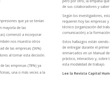
.
pero por otro, la empatía que
de sus colaboradores y saber 
Según los investigadores, est
mpresiones que ya se tenían
requieren hoy las empresas y
técnico (organización del tra
n mayoría de las
comunicación) a la formación
das) comenzó a incorporar
también nos muestra otros
Estos hallazgos están siendo 
de entregar durante el primer
tad de las empresas (56%)
enmarcados en un Manual de B
dores al tomar esta decisión.
práctico, interactivo y, sobre
esta modalidad de trabajo.
 de las empresas (78%) ya
ficinas, una o más veces a la
Lee la Revista Capital Hu