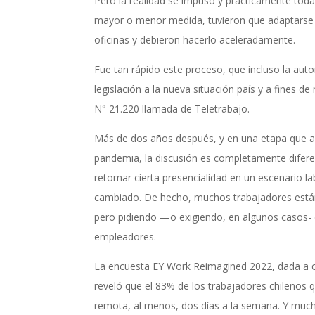
Pero la realidad se impuso y prácticamente toda
mayor o menor medida, tuvieron que adaptarse a
oficinas y debieron hacerlo aceleradamente.
Fue tan rápido este proceso, que incluso la auto
legislación a la nueva situación país y a fines d
N° 21.220 llamada de Teletrabajo.
Más de dos años después, y en una etapa que a
pandemia, la discusión es completamente difer
retomar cierta presencialidad en un escenario l
cambiado. De hecho, muchos trabajadores están 
pero pidiendo —o exigiendo, en algunos casos- ci
empleadores.
La encuesta EY Work Reimagined 2022, dada a c
reveló que el 83% de los trabajadores chilenos 
remota, al menos, dos días a la semana. Y much