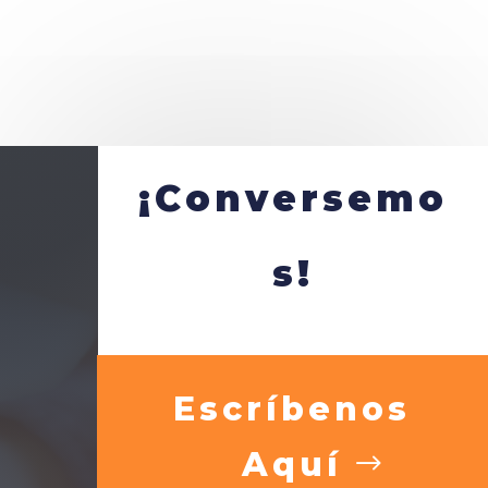
¡Conversemo
s!
Escríbenos
Aquí