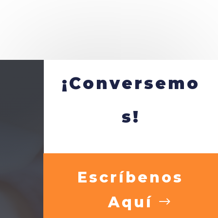
¡Conversemo
s!
Escríbenos
Aquí