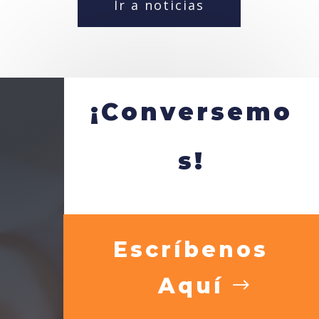
Ir a noticias
¡Conversemo
s!
Escríbenos
Aquí