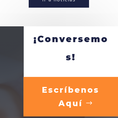
¡Conversemo
s!
Escríbenos
Aquí