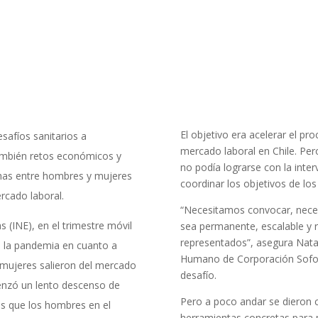
El objetivo era acelerar el pr
safíos sanitarios a
mercado laboral en Chile. Per
también retos económicos y
no podía lograrse con la inte
chas entre hombres y mujeres
coordinar los objetivos de los
ercado laboral.
“Necesitamos convocar, neces
s (INE), en el trimestre móvil
sea permanente, escalable y 
representados”, asegura Natal
e la pandemia en cuanto a
Humano de Corporación Sofof
6 mujeres salieron del mercado
desafío.
menzó un lento descenso de
Pero a poco andar se dieron 
os que los hombres en el
herramientas concretas para 