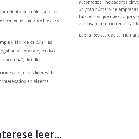
automatizar indicadores clave
un gran número de empresas, 
nocimiento de cuáles son los
Buscamos que nuestro país ori
estión en el cierre de brechas
efectivamente cierren estas br
Lee la Revista Capital Human
ple y fácil de calcular las
legaban al comité ejecutivo
oportuna”, dice Ilia.
ciones con otros líderes de
 interesados en el tema.
nterese leer…