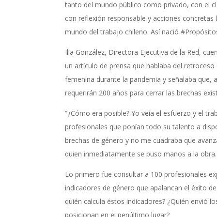
tanto del mundo público como privado, con el cl
con reflexión responsable y acciones concretas 
mundo del trabajo chileno. Así nació #Propósit
Ilia González, Directora Ejecutiva de la Red, cuen
un artículo de prensa que hablaba del retroceso e
femenina durante la pandemia y señalaba que, a
requerirán 200 años para cerrar las brechas exis
“¿Cómo era posible? Yo veía el esfuerzo y el tra
profesionales que ponían todo su talento a dispo
brechas de género y no me cuadraba que avanzára
quien inmediatamente se puso manos a la obra.
Lo primero fue consultar a 100 profesionales ex
indicadores de género que apalancan el éxito d
quién calcula éstos indicadores? ¿Quién envió l
posicionan en el penúltimo lugar?