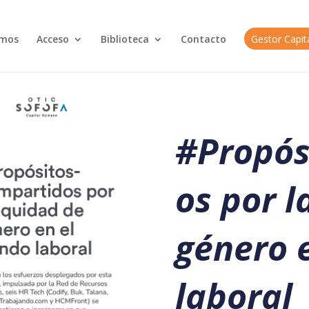
omos
Acceso
Biblioteca
Contacto
Gestor Capi
#Propós
os por l
género 
laboral