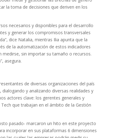
ar la toma de decisiones que deriven en los
sos necesarios y disponibles para el desarrollo
ntes y generar los compromisos transversales
”, dice Natalia, mientras Ilia apunta que la
vés de la automatización de estos indicadores
 medirse, sin importar su tamaño o recursos.
”, asegura.
resentantes de diversas organizaciones del país
 dialogando y analizando diversas realidades y
s actores clave: los gerentes generales y
 Tech que trabajan en el ámbito de la Gestión
sto pasado- marcaron un hito en este proyecto
ara incorporar en sus plataformas 6 dimensiones
con las cuales las empresas podrán medir su