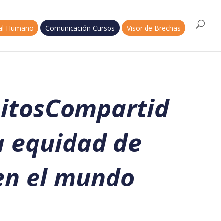
tal Humano
Comunicación Cursos
Visor de Brechas
itosCompartid
a equidad de
en el mundo