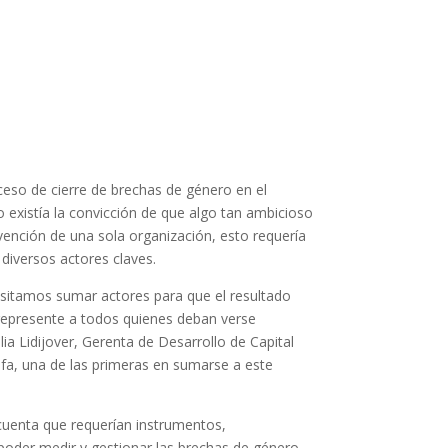
oceso de cierre de brechas de género en el
o existía la convicción de que algo tan ambicioso
rvención de una sola organización, esto requería
 diversos actores claves.
itamos sumar actores para que el resultado
represente a todos quienes deban verse
ia Lidijover, Gerenta de Desarrollo de Capital
a, una de las primeras en sumarse a este
cuenta que requerían instrumentos,
poder medir y gestionar las brechas de género