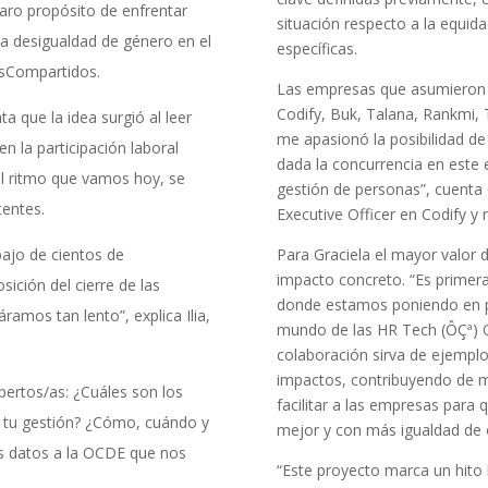
aro propósito de enfrentar
situación respecto a la equid
la desigualdad de género en el
específicas.
osCompartidos.
Las empresas que asumieron 
Codify, Buk, Talana, Rankmi
ta que la idea surgió al leer
me apasionó la posibilidad de
n la participación laboral
dada la concurrencia en este 
l ritmo que vamos hoy, se
gestión de personas”, cuenta 
tentes.
Executive Officer en Codify 
bajo de cientos de
Para Graciela el mayor valor d
impacto concreto. “Es primera
sición del cierre de las
donde estamos poniendo en prá
mos tan lento”, explica Ilia,
mundo de las HR Tech (ÔÇª) Q
colaboración sirva de ejempl
impactos, contribuyendo de ma
pertos/as: ¿Cuáles son los
facilitar a las empresas para
e tu gestión? ¿Cómo, cuándo y
mejor y con más igualdad de 
os datos a la OCDE que nos
“Este proyecto marca un hito 