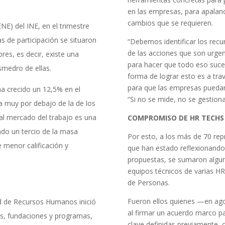
en las empresas, para apalanc
cambios que se requieren.
E) del INE, en el trimestre
 de participación se situaron
“Debemos identificar los recur
de las acciones que son urge
es, es decir, existe una
para hacer que todo eso suceda
smedro de ellas.
forma de lograr esto es a tra
para que las empresas puedan
ha crecido un 12,5% en el
“Si no se mide, no se gestiona
 muy por debajo de la de los
al mercado del trabajo es una
COMPROMISO DE HR TECHS
ndo un tercio de la masa
Por esto, a los más de 70 rep
 menor calificación y
que han estado reflexionando,
propuestas, se sumaron alguno
equipos técnicos de varias HR
de Personas.
Fueron ellos quienes —en ago
d de Recursos Humanos inició
al firmar un acuerdo marco p
as, fundaciones y programas,
clave definidas previamente, 