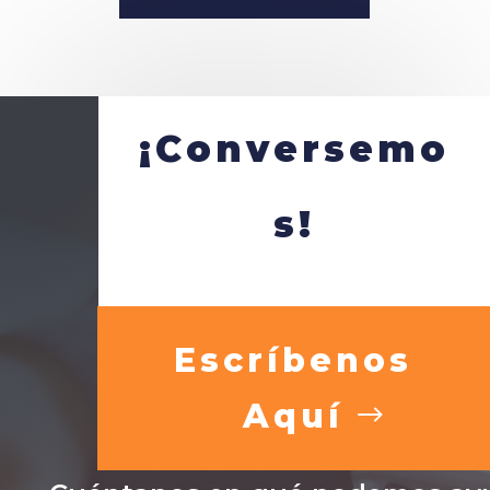
¡Conversemo
s!
Escríbenos
Aquí