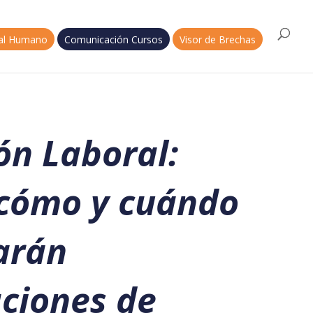
tal Humano
Comunicación Cursos
Visor de Brechas
ón Laboral:
cómo y cuándo
arán
aciones de