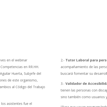
eves en el webinar
2.-
Tutor Laboral para per
e Competencias en RR.HH.
acompañamiento de las person
 Aguilar Huerta, Subjefe del
buscará fomentar su desarroll
iones de este organismo,
3.-
Validador de Accesibili
 cambios al Código del Trabajo
tienen las personas con disca
sino también como usuarios y 
los asistentes fue el
“Para que vayan programándose