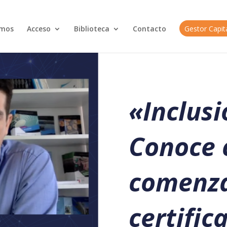
omos
Acceso
Biblioteca
Contacto
Gestor Capi
«Inclusi
Conoce 
comenz
certific