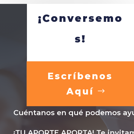
¡Conversemo
s!
Escríbenos
Aquí
Cuéntanos en qué podemos ayu
¡TU APORTE APORTA! Te invitam