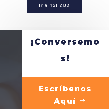
Ir a noticias
¡Conversemo
s!
Escríbenos
Aquí