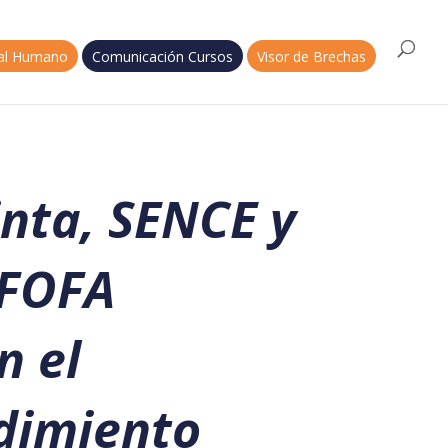
tal Humano
Comunicación Cursos
Visor de Brechas
inta, SENCE y
OFOFA
n el
dimiento