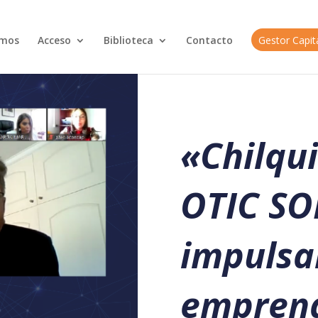
omos
Acceso
Biblioteca
Contacto
Gestor Capi
«
Chilqu
OTIC S
impulsa
empren