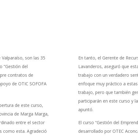
 Valparaíso, son las 35
En tanto, el Gerente de Recu
o “Gestión del
Lavanderos, aseguró que esta 
 pre contratos de
trabajo con un verdadero sen
el apoyo de OTIC SOFOFA
enfoque muy práctico a esta
trabajo, pero que también gen
participarán en este curso y l
pertura de este curso,
apuntó.
Provincia de Marga Marga,
rdinado entre el sector
El curso “Gestión del Emprend
vas como esta. Agradeció
desarrollado por OTEC Aconca