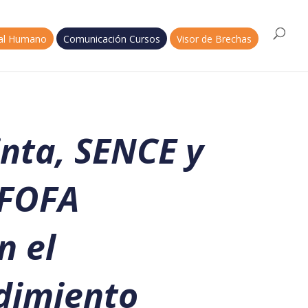
tal Humano
Comunicación Cursos
Visor de Brechas
inta, SENCE y
OFOFA
n el
dimiento