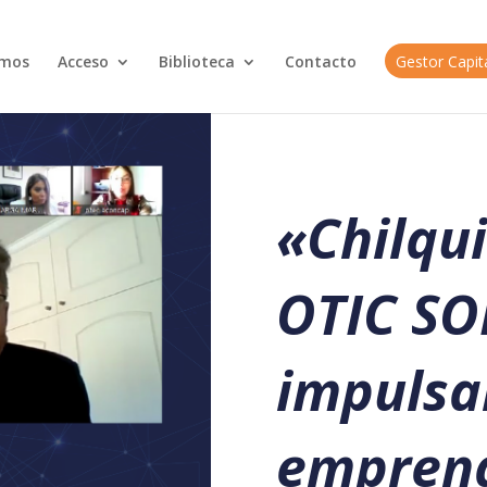
omos
Acceso
Biblioteca
Contacto
Gestor Capi
«
Chilqu
OTIC S
impulsa
empren