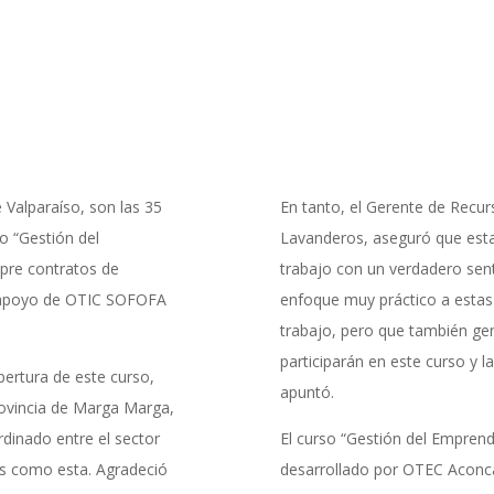
 Valparaíso, son las 35
En tanto, el Gerente de Recu
o “Gestión del
Lavanderos, aseguró que esta 
 pre contratos de
trabajo con un verdadero sen
el apoyo de OTIC SOFOFA
enfoque muy práctico a esta
trabajo, pero que también gen
participarán en este curso y l
pertura de este curso,
apuntó.
Provincia de Marga Marga,
rdinado entre el sector
El curso “Gestión del Emprend
vas como esta. Agradeció
desarrollado por OTEC Aconca