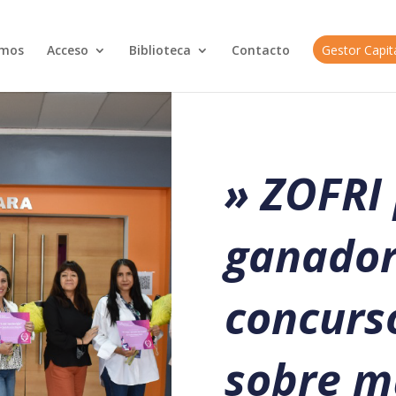
omos
Acceso
Biblioteca
Contacto
Gestor Capi
» ZOFRI
ganador
concurs
sobre m