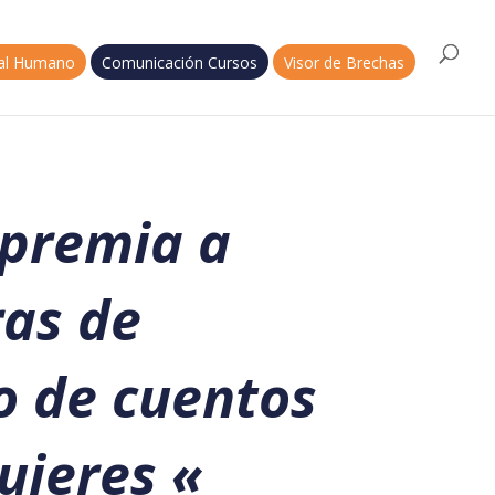
tal Humano
Comunicación Cursos
Visor de Brechas
 premia a
as de
o de cuentos
ujeres
«