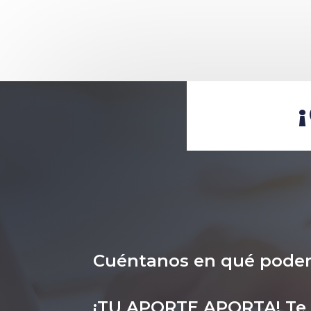
Cuéntanos en qué pode
¡TU APORTE APORTA! Te i