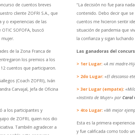
oncurso de cuentos breves
“La decisión no fue para nada
estro cliente ZOFRI S.A., que
contenido. Debo decir que se 
a y o experiencias de las
cuentos me hicieron sentir id
 de OTIC SOFOFA, buscó
situación de pandemia que viv
 mujer.
la confianza y sigan luchando
dades de la Zona Franca de
Las ganadoras del concurs
 entregaron los premios a los
> 1er Lugar:
«A mi madre-Hi
 12 cuentos que participaron.
> 2do Lugar:
«El descanso et
 Gallegos (Coach ZOFRI), Iván
andra Carvajal, Jefa de Oficina
> 3er Lugar (empate):
«Mil
«Instinto de Mujer» por
Carol 
 a los participantes y
> 4to Lugar:
«Mi mejor ejemp
equipo de ZOFRI, quien nos dio
Esta es la primera experienci
iciativa. También agradecer a
y fue calificada como todo un