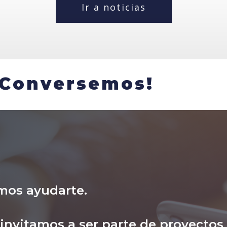
Ir a noticias
¡Conversemos!
mos ayudarte.
nvitamos a ser parte de proyectos