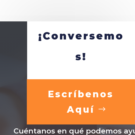
¡Conversemo
s!
Escríbenos
Aquí
Cuéntanos en qué podemos ayu