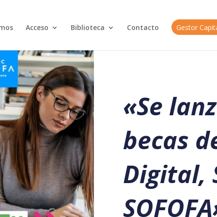
omos
Acceso
Biblioteca
Contacto
Gestor Capi
«
Se lan
becas d
Digital,
SOFOFA