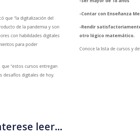
-Ser mayor de 18 años
-Contar con Enseñanza Me
ó que “la digitalización del
roducto de la pandemia y son
-Rendir satisfactoriamente
res con habilidades digitales
otro lógico matemático.
mientos para poder
Conoce la lista de cursos y de
o, que “estos cursos entregan
 desafíos digitales de hoy.
nterese leer…