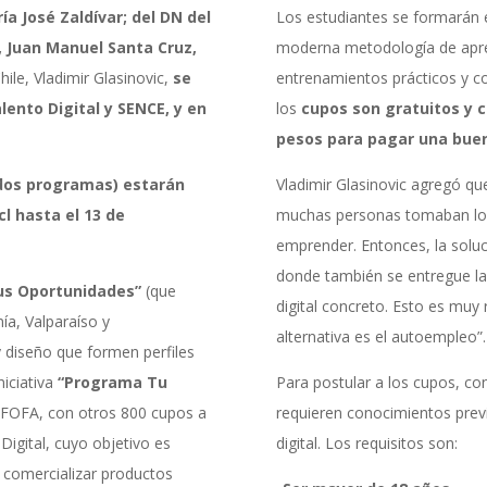
ía José Zaldívar; del DN del
Los estudiantes se formarán
, Juan Manuel Santa Cruz,
moderna metodología de apre
hile, Vladimir Glasinovic,
se
entrenamientos prácticos y c
ento Digital y SENCE, y en
los
cupos son gratuitos y c
pesos para pagar una buen
dos programas) estarán
Vladimir Glasinovic agregó qu
cl
hasta el
13 de
muchas personas tomaban los
emprender. Entonces, la soluc
donde también se entregue la
us Oportunidades”
(que
digital concreto. Esto es mu
ía, Valparaíso y
alternativa es el autoempleo”.
 diseño que formen perfiles
iciativa
“Programa Tu
Para postular a los cupos, co
FOFA, con otros 800 cupos a
requieren conocimientos prev
Digital, cuyo objetivo es
digital. Los requisitos son:
y comercializar productos