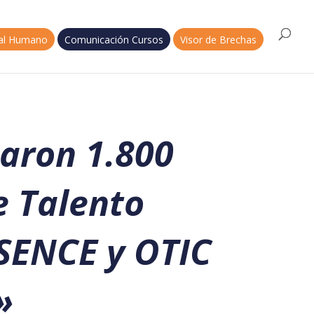
tal Humano
Comunicación Cursos
Visor de Brechas
zaron 1.800
e Talento
 SENCE y OTIC
»