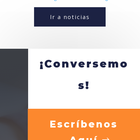
Ir a noticias
¡Conversemo
s!
Escríbenos