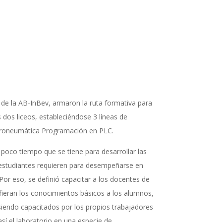
s de la AB-InBev, armaron la ruta formativa para
 dos liceos, estableciéndose 3 líneas de
troneumática Programación en PLC.
 poco tiempo que se tiene para desarrollar las
estudiantes requieren para desempeñarse en
or eso, se definió capacitar a los docentes de
sfieran los conocimientos básicos a los alumnos,
siendo capacitados por los propios trabajadores
así el laboratorio en una especie de