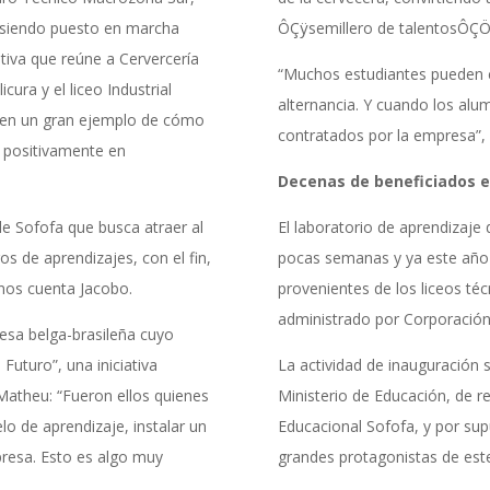
 siendo puesto en marcha
ÔÇÿsemillero de talentosÔÇÖ
ativa que reúne a Cervercería
“Muchos estudiantes pueden c
cura y el liceo Industrial
alternancia. Y cuando los alu
, en un gran ejemplo de cómo
contratados por la empresa”,
 positivamente en
Decenas de beneficiados e
de Sofofa que busca atraer al
El laboratorio de aprendizaje
s de aprendizajes, con el fin,
pocas semanas y ya este año t
 nos cuenta Jacobo.
provenientes de los liceos téc
administrado por Corporación
esa belga-brasileña cuyo
Futuro”, una iniciativa
La actividad de inauguración 
Matheu: “Fueron ellos quienes
Ministerio de Educación, de 
o de aprendizaje, instalar un
Educacional Sofofa, y por sup
resa. Esto es algo muy
grandes protagonistas de est