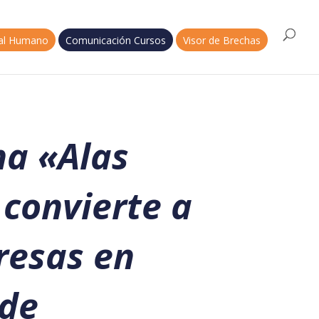
tal Humano
Comunicación Cursos
Visor de Brechas
a «Alas
 convierte a
resas en
 de