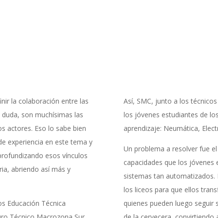
nir la colaboración entre las
Así, SMC, junto a los técnico
n duda, son muchísimas las
los jóvenes estudiantes de los
os actores. Eso lo sabe bien
aprendizaje: Neumática, Elec
e experiencia en este tema y
Un problema a resolver fue el
profundizando esos vínculos
capacidades que los jóvenes 
ria, abriendo así más y
sistemas tan automatizados. P
los liceos para que ellos tran
os Educación Técnica
quienes pueden luego seguir 
turo Técnico Macrozona Sur,
de la cervecera, convirtiendo 