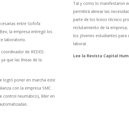
Tal y como lo manifestaron en
permitirá alinear las necesida
parte de los liceos técnico pr
ecesarias entre Sofofa
reclutamiento de la empresa,
Bev, la empresa entregó los
los jóvenes estudiantes para
te laboratorio.
laboral.
el coordinador de REDES:
Lee la Revista Capital Hu
 ya que las líneas de la
se logró poner en marcha este
 alianza con la empresa SMC
e control neumático), líder en
 automatizadas.