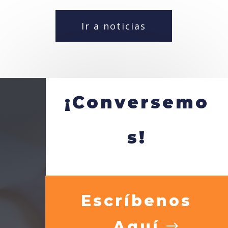
Ir a noticias
¡Conversemo
s!
Escríbenos
Aquí