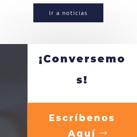
Ir a noticias
¡Conversemo
s!
Escríbenos
Aquí