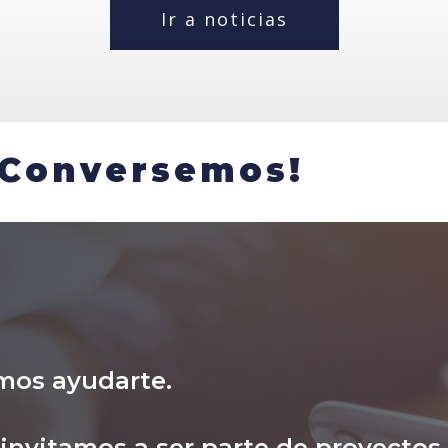
Ir a noticias
¡Conversemos!
mos ayudarte.
nvitamos a ser parte de proyectos