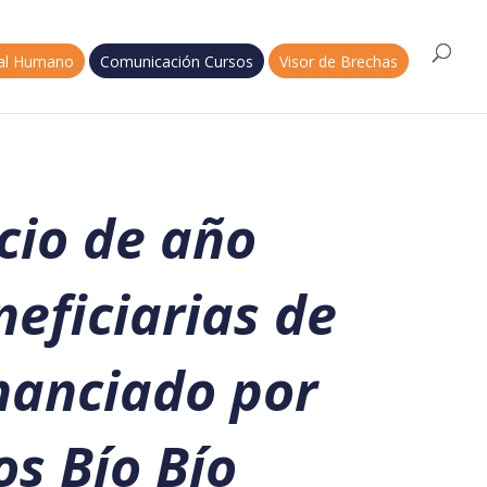
tal Humano
Comunicación Cursos
Visor de Brechas
cio de año
eficiarias de
nanciado por
s Bío Bío