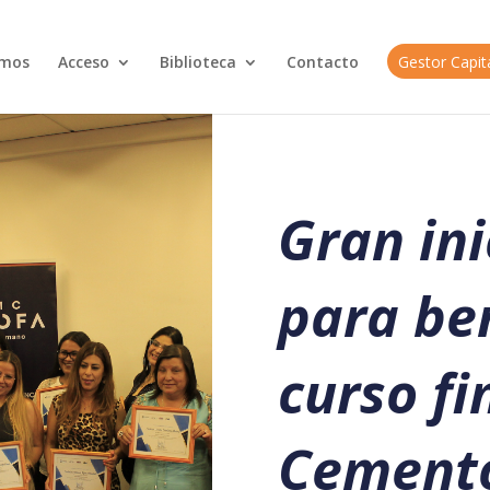
omos
Acceso
Biblioteca
Contacto
Gestor Capi
Gran ini
para ben
curso fi
Cemento