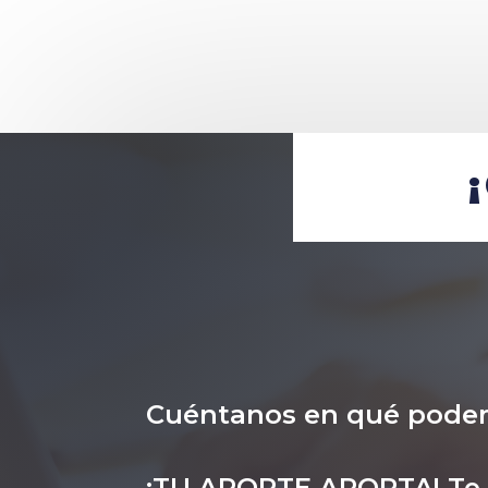
Cuéntanos en qué pode
¡TU APORTE APORTA! Te i