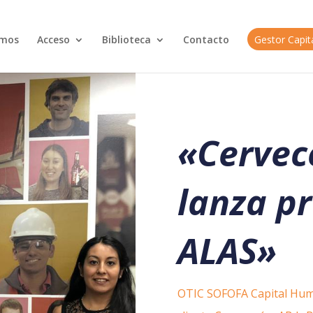
omos
Acceso
Biblioteca
Contacto
Gestor Capi
«Cervece
lanza p
ALAS»
OTIC SOFOFA Capital Hu