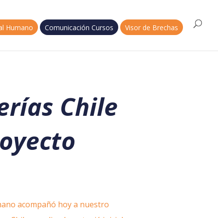
tal Humano
Comunicación Cursos
Visor de Brechas
rías Chile
royecto
mano acompañó hoy a nuestro