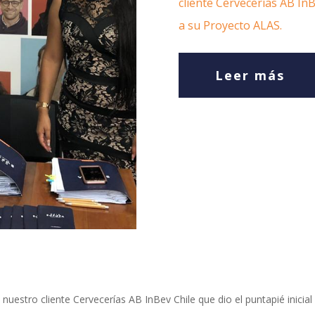
cliente Cervecerías AB InB
a su Proyecto ALAS.
Leer más
tro cliente Cervecerías AB InBev Chile que dio el puntapié inicial