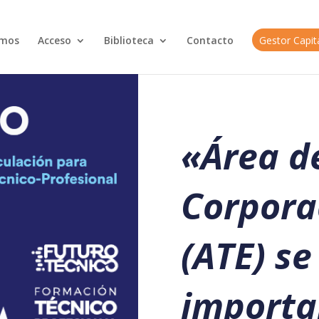
omos
Acceso
Biblioteca
Contacto
Gestor Capi
«
Área d
Corpora
(ATE) se
importa