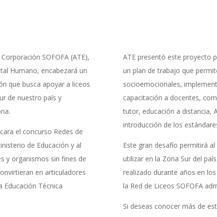
de Corporación SOFOFA (ATE),
ATE presentó este proyecto pa
ital Humano, encabezará un
un plan de trabajo que permit
ión que busca apoyar a liceos
socioemocionales, implement
ur de nuestro país y
capacitación a docentes, com
ona.
tutor, educación a distancia,
introducción de los estándare
icara el concurso Redes de
nisterio de Educación y al
Este gran desafío permitirá 
nes y organismos sin fines de
utilizar en la Zona Sur del paí
convirtieran en articuladores
realizado durante años en los
la Educación Técnica
la Red de Liceos SOFOFA admi
Si deseas conocer más de est