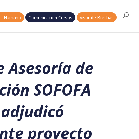
tal Humano
Comunicación Cursos
Visor de Brechas
e Asesoría de
ción SOFOFA
 adjudicó
nte proyecto