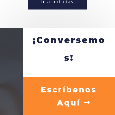
Ir a noticias
¡Conversemo
s!
Escríbenos
Aquí