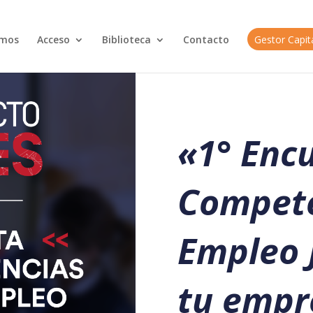
omos
Acceso
Biblioteca
Contacto
Gestor Capi
«
1° Enc
Compete
Empleo J
tu empr