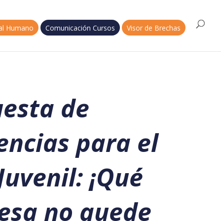
tal Humano
Comunicación Cursos
Visor de Brechas
uesta de
ncias para el
uvenil: ¡Qué
esa no quede