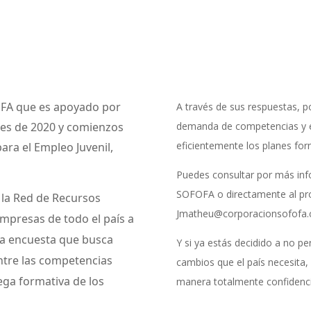
FOFA que es apoyado por
A través de sus respuestas, po
nes de 2020 y comienzos
demanda de competencias y en
eficientemente los planes for
ara el Empleo Juvenil,
Puedes consultar por más inf
SOFOFA o directamente al pr
n la Red de Recursos
Jmatheu@corporacionsofofa.c
mpresas de todo el país a
na encuesta que busca
Y si ya estás decidido a no pe
entre las competencias
cambios que el país necesita,
ega formativa de los
manera totalmente confidenci