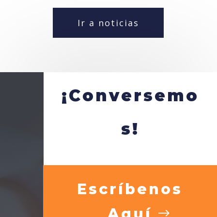
Ir a noticias
¡Conversemo
s!
Escríbenos
Aquí