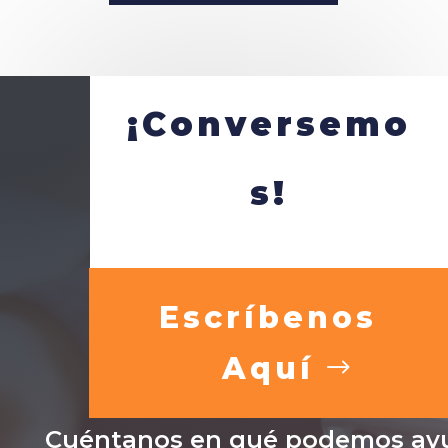
¡Conversemo
s!
Escríbenos
Aquí
Cuéntanos en qué podemos ayu