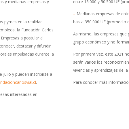
ñas y medianas empresas y
entre 15.000 y 50.500 UF (pro
–
Medianas empresas de entre 
as pymes en la realidad
hasta 350.000 UF (promedio de
s empleos, la Fundación Carlos
Asimismo, las empresas que p
 Empresas a postular al
grupo económico y no formar 
onocer, destacar y difundir
aborales impulsadas durante la
Por primera vez, este 2021 no
serán varios los reconocimien
vivencias y aprendizajes de l
 julio y pueden inscribirse a
dacioncarlosvial.cl
.
Para conocer más información
resas interesadas en