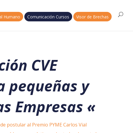
tal Humano
Comunicación Cursos
Visor de Brechas
ción CVE
a pequeñas y
as Empresas
«
ede postular al Premio PYME Carlos Vial