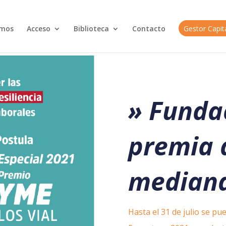
omos
Acceso
Biblioteca
Contacto
Gestor Capi
» Funda
premia 
median
Hasta el 31 de julio se pu