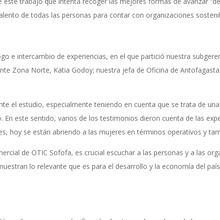
de este trabajo que intenta recoger las mejores formas de avanzar “d
alento de todas las personas para contar con organizaciones sosten
go e intercambio de experiencias, en el que partició nuestra subgerent
nte Zona Norte, Katia Godoy; nuestra jefa de Oficina de Antofagasta, 
.
nte el estudio, especialmente teniendo en cuenta que se trata de una 
. En este sentido, varios de los testimonios dieron cuenta de las exp
, hoy se están abriendo a las mujeres en términos operativos y tam
rcial de OTIC Sofofa, es crucial escuchar a las personas y a las or
uestran lo relevante que es para el desarrollo y la economía del país