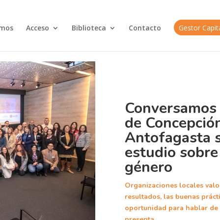
omos
Acceso
Biblioteca
Contacto
Gestor Capi
Conversamos 
de Concepció
Antofagasta 
estudio sobre
género
Organizaciones locales valo
resultados, las buenas prácti
oportunidad para hablar de 
presenta.