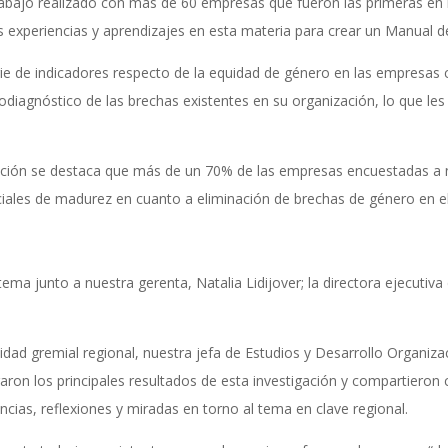
trabajo realizado con más de 60 empresas que fueron las primeras en
experiencias y aprendizajes en esta materia para crear un Manual d
rie de indicadores respecto de la equidad de género en las empresas c
odiagnóstico de las brechas existentes en su organización, lo que les
igación se destaca que más de un 70% de las empresas encuestadas a 
iciales de madurez en cuanto a eliminación de brechas de género en el
a junto a nuestra gerenta, Natalia Lidijover; la directora ejecutiva
idad gremial regional, nuestra jefa de Estudios y Desarrollo Organizaci
aron los principales resultados de esta investigación y compartieron 
cias, reflexiones y miradas en torno al tema en clave regional.