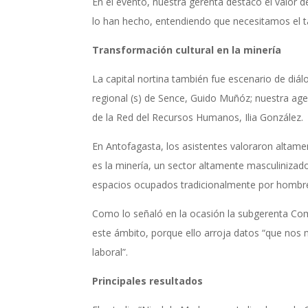
En el evento, nuestra gerenta destacó el valor 
lo han hecho, entendiendo que necesitamos el t
Transformación cultural en la minería
La capital nortina también fue escenario de diálo
regional (s) de Sence, Guido Muñóz; nuestra age
de la Red del Recursos Humanos, Ilia González
En Antofagasta, los asistentes valoraron altame
es la minería, un sector altamente masculinizado
espacios ocupados tradicionalmente por hombres
Como lo señaló en la ocasión la subgerenta Come
este ámbito, porque ello arroja datos “que nos m
laboral”.
Principales resultados