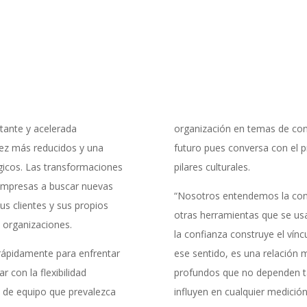
tante y acelerada
organización en temas de conf
vez más reducidos y una
futuro pues conversa con el p
gicos. Las transformaciones
pilares culturales.
s empresas a buscar nuevas
“Nosotros entendemos la con
s clientes y sus propios
otras herramientas que se us
s organizaciones.
la confianza construye el vínc
rápidamente para enfrentar
ese sentido, es una relación 
 con la flexibilidad
profundos que no dependen ta
 de equipo que prevalezca
influyen en cualquier medición