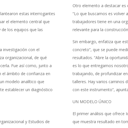
Otro elemento a destacar es q
antearon estas interrogantes
“Lo que buscamos es volver a
ar el elemento central que
trabajadores tiene en una org
y de los equipos que las
relevante para la construcción
Sin embargo, enfatiza que est
 investigación con el
concreto”, que se puede medir
za organizacional, de qué
resultados. “Abre la oportuni
erla. Fue así como, junto a
es lo que entregamos nosotro
n el ámbito de confianza en
trabajando, de profundizar en
 un modelo analítico que
talleres. Hay varios caminos 
te establecer un diagnóstico
con este instrumento”, apunta
UN MODELO ÚNICO
El primer análisis que ofrece
Organizacional y Estudios de
que muestra resultado en torn