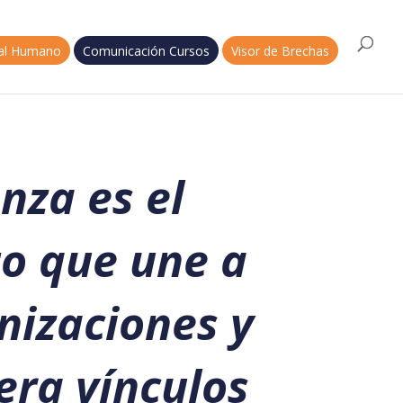
tal Humano
Comunicación Cursos
Visor de Brechas
nza es el
o que une a
nizaciones y
era vínculos