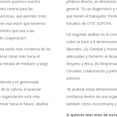
aciones pusimos nuestra
jefatura directa, en directore
nto central para las
general. “Es un diagnóstico y 
personas, que permite creer,
que tienen el trabajador frente
a en esa visión que tenemos
Estudios de OTIC SOFOFA.
amento que une a las
Un segundo análisis es la con
de cooperación”.
sobre la base a 8 dimensiones
 una visión más moderna de las
laborales, (2) Claridad y hon
esas mirar más hacia el
adecuadas y fomento al desarr
na mirada de mediano y largo
Respeto y ética, (6) Responsa
Cercanía, colaboración y part
entorno.
blecida y es gestionada
de la cultura, el avanzar
“Al analizar estas dimensione
a organización está más
confianza dentro de una org
rar hacia el futuro, diseñar
también cómo reconstruirla y 
Si quieres leer más de est