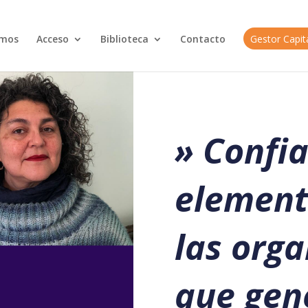
omos
Acceso
Biblioteca
Contacto
Gestor Capi
» Confia
element
las orga
que gen