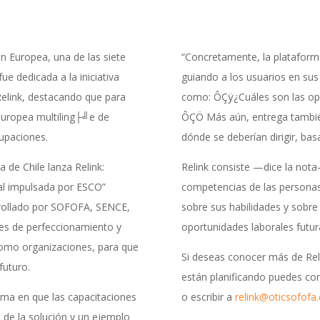
ón Europea, una de las siete
“Concretamente, la plataform
ue dedicada a la iniciativa
guiando a los usuarios en sus
 Relink, destacando que para
como: ÔÇÿ¿Cuáles son las opor
 europea multiling├╝e de
ÔÇÖ Más aún, entrega también 
cupaciones.
dónde se deberían dirigir, ba
a de Chile lanza Relink:
Relink consiste —dice la nota
al impulsada por ESCO”
competencias de las personas
rrollado por SOFOFA, SENCE,
sobre sus habilidades y sobre
es de perfeccionamiento y
oportunidades laborales futur
como organizaciones, para que
Si deseas conocer más de Rel
futuro.
están planificando puedes co
rma en que las capacitaciones
o escribir a
relink@oticsofofa.
 de la solución y un ejemplo