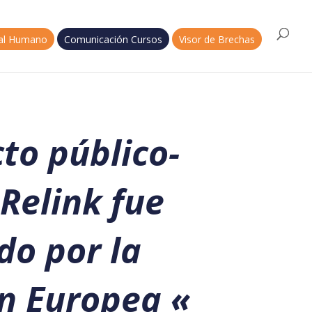
tal Humano
Comunicación Cursos
Visor de Brechas
to público-
Relink fue
do por la
n Europea
«