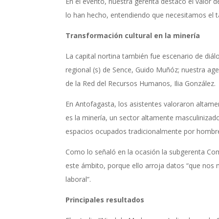
En el evento, nuestra gerenta destacó el valor 
lo han hecho, entendiendo que necesitamos el t
Transformación cultural en la minería
La capital nortina también fue escenario de diálo
regional (s) de Sence, Guido Muñóz; nuestra age
de la Red del Recursos Humanos, Ilia González
En Antofagasta, los asistentes valoraron altame
es la minería, un sector altamente masculinizado
espacios ocupados tradicionalmente por hombres
Como lo señaló en la ocasión la subgerenta Come
este ámbito, porque ello arroja datos “que nos m
laboral”.
Principales resultados