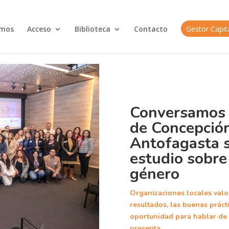
omos
Acceso
Biblioteca
Contacto
Gestor Capi
Conversamos 
de Concepció
Antofagasta 
estudio sobre
género
Organizaciones locales valo
resultados, las buenas prácti
oportunidad para hablar de 
presenta.