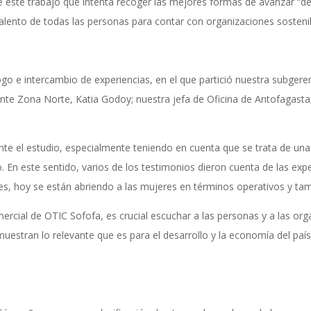
de este trabajo que intenta recoger las mejores formas de avanzar “d
alento de todas las personas para contar con organizaciones sosten
go e intercambio de experiencias, en el que partició nuestra subgerent
nte Zona Norte, Katia Godoy; nuestra jefa de Oficina de Antofagasta, 
.
nte el estudio, especialmente teniendo en cuenta que se trata de una 
. En este sentido, varios de los testimonios dieron cuenta de las exp
, hoy se están abriendo a las mujeres en términos operativos y tam
rcial de OTIC Sofofa, es crucial escuchar a las personas y a las or
uestran lo relevante que es para el desarrollo y la economía del país