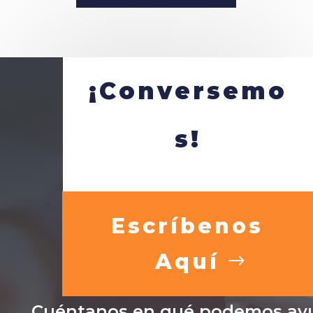
¡Conversemo
s!
Escríbenos
Aquí
Cuéntanos en qué podemos ayu