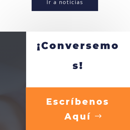
Ir a noticias
¡Conversemo
s!
Escríbenos
Aquí