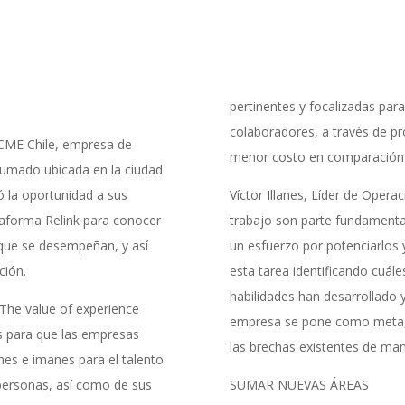
pertinentes y focalizadas para
colaboradores, a través de p
ACME Chile, empresa de
menor costo en comparación c
umado ubicada en la ciudad
ó la oportunidad a sus
Víctor Illanes, Líder de Opera
ataforma Relink para conocer
trabajo son parte fundamenta
l que se desempeñan, y así
un esfuerzo por potenciarlos y
ción.
esta tarea identificando cuále
habilidades han desarrollado 
 The value of experience
empresa se pone como meta, se
es para que las empresas
las brechas existentes de mane
es e imanes para el talento
 personas, así como de sus
SUMAR NUEVAS ÁREAS