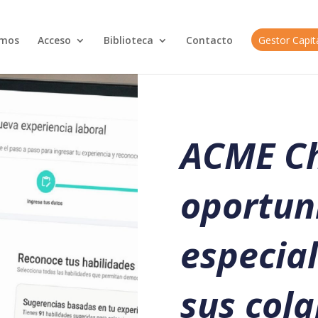
omos
Acceso
Biblioteca
Contacto
Gestor Capi
ACME Chi
oportun
especial
sus col