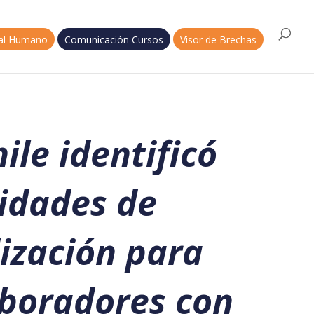
tal Humano
Comunicación Cursos
Visor de Brechas
le identificó
idades de
ización para
aboradores con