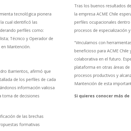
Tras los buenos resultados de
amienta tecnológica pionera
la empresa ACME Chile espera
a cual identificó las
perfiles ocupacionales dentro 
iderando perfiles como:
procesos de especialización 
lista; Técnico y Operador de
“Vincularnos con herramienta
er en Mantención.
beneficioso para ACME Chile 
colaborativa en el futuro. Es
plataforma en otras áreas de
dro Barrientos, afirmó que
procesos productivos y alcanz
allada de los perfiles de cada
Mantención de esta important
dándonos información valiosa
 la toma de decisiones
Si quieres conocer más de
ificación de las brechas
 propuestas formativas